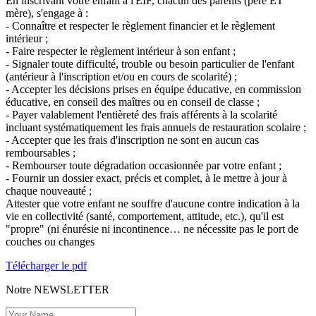
En inscrivant votre enfant à l'EIF, chacun des parents (père ET
mère), s'engage à :
- Connaître et respecter le règlement financier et le règlement
intérieur ;
- Faire respecter le règlement intérieur à son enfant ;
- Signaler toute difficulté, trouble ou besoin particulier de l'enfant
(antérieur à l'inscription et/ou en cours de scolarité) ;
- Accepter les décisions prises en équipe éducative, en commission
éducative, en conseil des maîtres ou en conseil de classe ;
- Payer valablement l'entièreté des frais afférents à la scolarité
incluant systématiquement les frais annuels de restauration scolaire ;
- Accepter que les frais d'inscription ne sont en aucun cas
remboursables ;
- Rembourser toute dégradation occasionnée par votre enfant ;
- Fournir un dossier exact, précis et complet, à le mettre à jour à
chaque nouveauté ;
Attester que votre enfant ne souffre d'aucune contre indication à la
vie en collectivité (santé, comportement, attitude, etc.), qu'il est
"propre" (ni énurésie ni incontinence… ne nécessite pas le port de
couches ou changes
Télécharger le pdf
Notre
NEWSLETTER