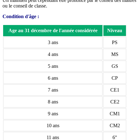
Un maintien peut cependant être prononcé par le conseil des maîtres
ou le conseil de classe.
Condition d'âge :
Age au 31 décembre de l'année considérée
Niveau
3 ans
PS
4 ans
MS
5 ans
GS
6 ans
CP
7 ans
CE1
8 ans
CE2
9 ans
CM1
10 ans
CM2
11 ans
6°