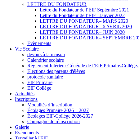
LETTRE DU FONDATEUR
Lettre du Fondateur de l’EIF Septembre 2021
Lettre du Fondateur de l’EIF– Janvier 2022
LETTRE DU FONDATEUR– MARS 2020
LETTRE DU FONDATEUR– 6 AVRIL 2020
LETTRE DU FONDATEUR– JUIN 2020
LETTRE DU FONDATEUR– SEPTEMBRE 20
Evènements
Vie Scolaire
devoirs à la maison
Calendrier scolaire
Règlement Intérieur Générale de l’EIF Primaire-Collège
Elections des parents d'élèves
protocole sanitaire
EIF Primaire
EIF Collège
Actualités
Inscriptions
Modalités d’inscription
Écolages Primaire 2026 – 2027
Écolages EIF-Collège 2026-2027
Campagne de réinscription
Galerie
Evènements
Travailler à l'EIF