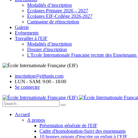
Modalités d’inscription
Écolages Primaire 2026 – 2027
Écolages EIF-Collège 2026-2027
Campagne de réinscription
Galerie
Evènements
Travailler à l'EIF
Modalités d’inscription
Dossier d'inscription
L'Ecole Internationale Française recrute des Enseignants 
inscription@eiftunis.com
LUN - SAM: 9:00 - 18:00
Se connecter
Accueil
A propos
Présentation générale de l'EIF
Cadre d'homologation-Suivi des enseignants
10 bonnes raisons d'inscrire un enfant à l’EIF